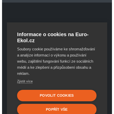
Euro-Ekol CZ s.r.o.
Oldřichovická 1413
Informace o cookies na Euro-
739 61, Třinec - Lyžbice
Ekol.cz
Česká republika
Soubory cookie používáme ke shromažďování
Kontakt
a analýze informací o výkonu a používání
webu, zajištění fungování funkcí ze sociálních
médií a ke zlepšení a přizpůsobení obsahu a
+421 911 333 786
reklam.
+420 604 544 427
predaj@euro-ekol.cz
Zjistit více
Důležité linky
POVOLIT COOKIES
Konfigurátor
POPŘÍT VŠE