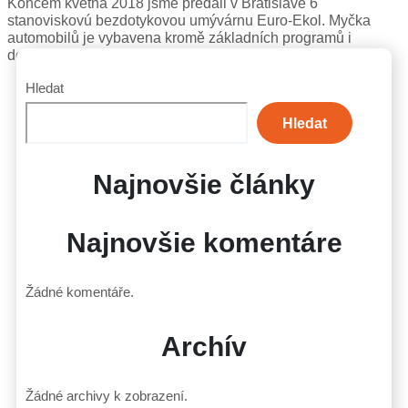
Koncem května 2018 jsme předali v Bratislavě 6
stanoviskovú bezdotykovou umývárnu Euro-Ekol. Myčka
automobilů je vybavena kromě základních programů i
doplňkovým programem s Turbo pěnou a Turbo kartáčem.
Hledat
Hledat
Najnovšie články
Najnovšie komentáre
Žádné komentáře.
Archív
Žádné archivy k zobrazení.