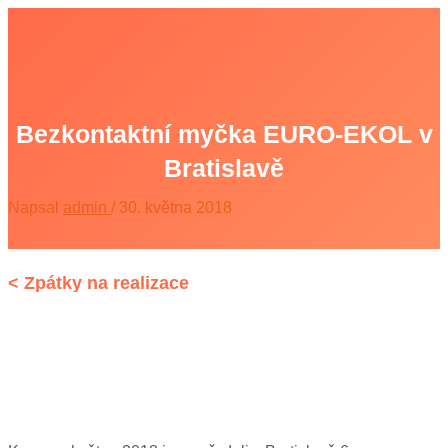
Přeskočit
na
obsah
Main
Menu
Bezkontaktní myčka EURO-EKOL v
Bratislavě
Napsal
admin
/
30. května 2018