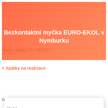
Přeskočit
na
Main
obsah
Menu
Bezkontaktní myčka EURO-EKOL v
Nymburku
Napsal
admin
/
24. září 2019
Nymburk