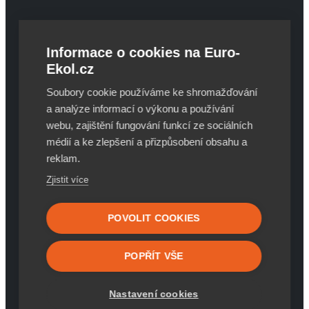
Euro-Ekol CZ s.r.o.
Oldřichovická 1413
Informace o cookies na Euro-
739 61, Třinec - Lyžbice
Ekol.cz
Česká republika
Soubory cookie používáme ke shromažďování
Kontakt
a analýze informací o výkonu a používání
webu, zajištění fungování funkcí ze sociálních
médií a ke zlepšení a přizpůsobení obsahu a
+421 911 333 786
reklam.
+420 604 544 427
predaj@euro-ekol.cz
Zjistit více
Důležité linky
POVOLIT COOKIES
Konfigurátor
POPŘÍT VŠE
GDPR
Dokumenty
Nastavení cookies